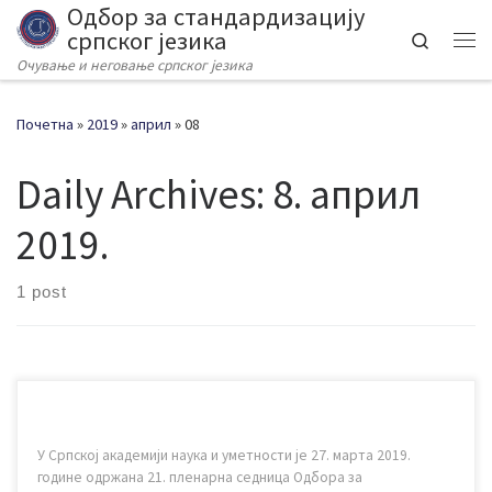
Одбор за стандардизацију
Skip to content
српског језика
Search
Me
Oчување и неговање српског језика
Почетна
»
2019
»
април
»
08
Daily Archives:
8. април
2019.
1 post
У Српској академији наука и уметности је 27. марта 2019.
године одржана 21. пленарна седница Одбора за