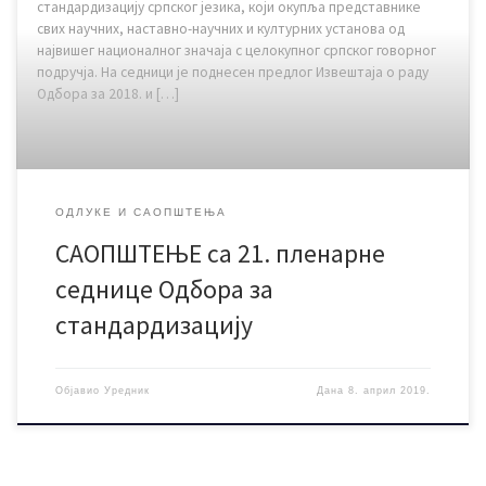
стандардизацију српског језика, који окупља представнике
свих научних, наставно-научних и културних установа од
највишег националног значаја с целокупног српског говорног
подручја. На седници је поднесен предлог Извештаја о раду
Одбора за 2018. и […]
ОДЛУКЕ И САОПШТЕЊА
САОПШТЕЊЕ са 21. пленарне
седнице Одбора за
стандардизацију
Објавио
Уредник
Дана
8. април 2019.