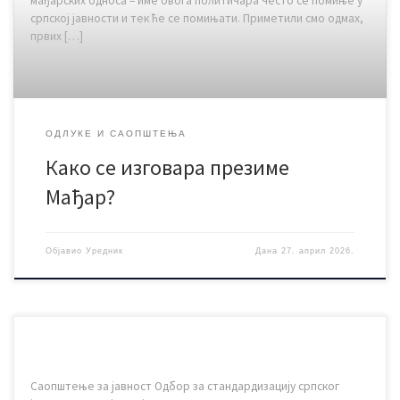
мађарских односа – име овога политичара често се помиње у
српској јавности и тек ће се помињати. Приметили смо одмах,
првих […]
ОДЛУКЕ И САОПШТЕЊА
Како се изговара презиме
Мађар?
Објавио
Уредник
Дана
27. април 2026.
Саопштење за јавност Одбор за стандардизацију српског