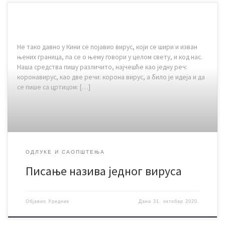
Не тако давно у Кини се појавио вирус, који се шири и изван
њених граница, па се о њему говори у целом свету, и код нас.
Наша средства пишу различито, најчешће као једну реч:
коронавирус, као две речи: корона вирус, а било је идеја и да
се пише сa цртицом: […]
ОДЛУКЕ И САОПШТЕЊА
Писање назива једног вируса
Објавио
Уредник
Дана
31. октобар 2020.