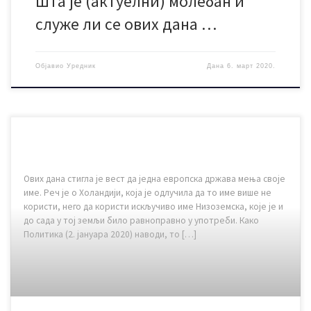
Шта је (актуелни) молебан и
служе ли се ових дана …
Објавио
Уредник
Дана
6. март 2020.
Ових дана стигла је вест да једна европска држава мења своје
име. Реч је о Холандији, која је одлучила да то име више не
користи, него да користи искључиво име Низоземска, које је и
до сада у тој земљи било равноправно у употреби. Како
Политика (2. јануара 2020) наводи, то […]