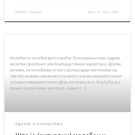
Објавио
Уредник
Дана
13. март 2020.
Молебан је посебна врста краћег богослужења које садржи
молитве прозбеног или благодарственог карактера. Другим
речима, на молебнима се Богу (Богородици или некоме од
светих) можемо или молити за нешто или им захвалити након
успешно завршеног неког дȅла, путовања и сл. Код Срба је у
пракси далеко више ово прво. Једини […]
ОДЛУКЕ И САОПШТЕЊА