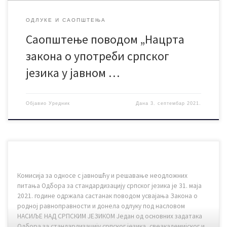
ОДЛУКЕ И САОПШТЕЊА
Саопштење поводом „Нацрта
закона о употреби српског
језика у јавном …
Објавио
Уредник
Дана
3. септембар 2021.
Комисија за односе с јавношћу и решавање неодложних
питања Одбора за стандардизацију српског језика је 31. маја
2021. године одржала састанак поводом усвајања Закона о
родној равноправности и донела одлуку под насловом
НАСИЉЕ НАД СРПСКИМ ЈЕЗИКОМ Један од основних задатака
Одбора за стандардизацију српског језика, свеакадемијског и