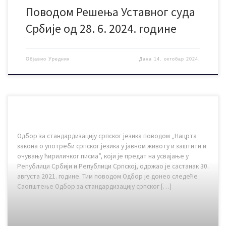
Поводом Решења Уставног суда
Србије од 28. 6. 2024. године
Објавио
Уредник
Дана
14. октобар 2024.
Одбор за стандардизацију српског језика поводом „Нацрта
закона о употреби српског језика у јавном животу и заштити и
очувању ћириличког писма”, који је предат на усвајање у
Републици Србији и Републици Српској, одржао је састанак 30.
августа 2021. године. Тим поводом Одбор је донео следеће
Саопштење Одбор за стандардизацију српског […]