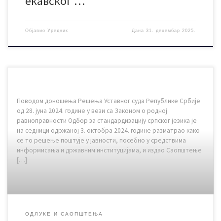
екавског …
Објавио
Уредник
Дана
31. децембар 2025.
Поводом доношења Решења Уставног суда Републике Србије
од 28. јуна 2024. године у вези са Законом о родној
равноправности Одбор за стандардизацију српског језика је
на седници одржаној 3. октобра 2024. године разматрао како
се то решење поштује у јавности, посебно у средствима
информисања и државним институцијама, и издао Саопштење
[…]
ОДЛУКЕ И САОПШТЕЊА