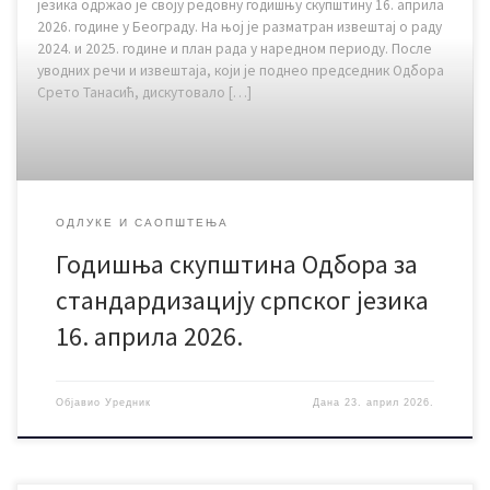
језика одржао је своју редовну годишњу скупштину 16. априла
2026. године у Београду. На њој је разматран извештај о раду
2024. и 2025. године и план рада у наредном периоду. После
уводних речи и извештаја, који је поднео председник Одбора
Срето Танасић, дискутовало […]
ОДЛУКЕ И САОПШТЕЊА
Годишња скупштина Одбора за
стандардизацију српског језика
16. априла 2026.
Објавио
Уредник
Дана
23. април 2026.