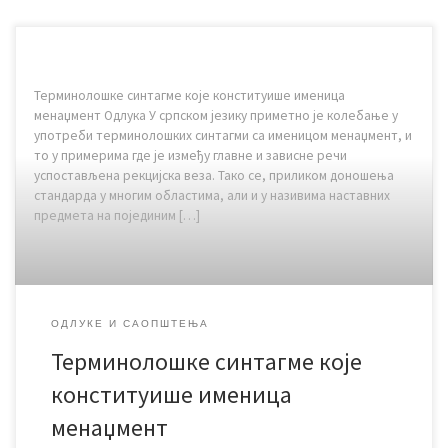
Терминолошке синтагме које конституише именица
менаџмент Одлука У српском језику приметно је колебање у
употреби терминолошких синтагми са именицом менаџмент, и
то у примерима где је између главне и зависне речи
успостављена рекцијска веза. Тако се, приликом доношења
стандарда у многим областима, али и у називима наставних
предмета на појединим […]
ОДЛУКЕ И САОПШТЕЊА
Терминолошке синтагме које
конституише именица
менаџмент