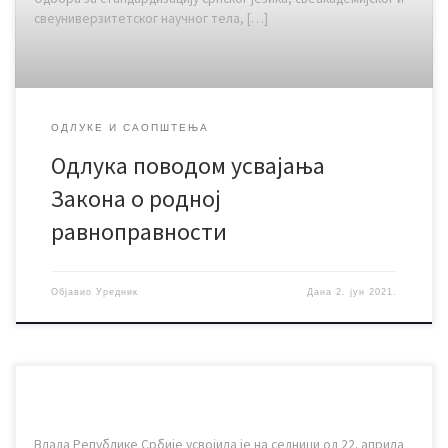
свеуниверзитетског научног тела, […]
ОДЛУКЕ И САОПШТЕЊА
Одлука поводом усвајања
Закона о родној
равноправности
Објавио
Уредник
Дана
2. јун 2021.
Влада Републике Србије усвојила је на седници од 22. априла