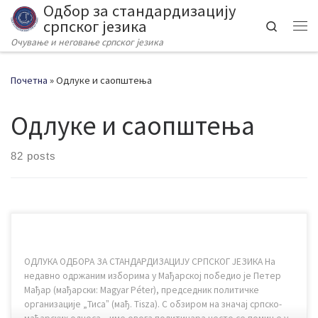
Одбор за стандардизацију
Skip to content
српског језика
Search
Me
Oчување и неговање српског језика
Почетна
»
Одлуке и саопштења
Одлуке и саопштења
82 posts
ОДЛУКА ОДБОРА ЗА СТАНДАРДИЗАЦИЈУ СРПСКОГ ЈЕЗИКА На
недавно одржаним изборима у Мађарској победио је Петер
Мађар (мађарски: Magyar Péter), председник политичке
организације „Тисаˮ (мађ. Tisza). С обзиром на значај српско-