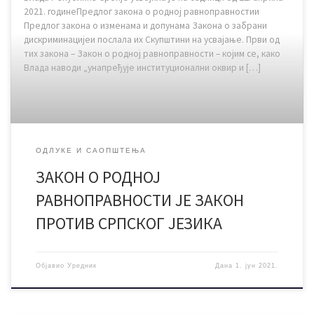
2021. годинеПредлог закона о родној равноправностии
Предлог закона о изменама и допунама Закона о забрани
дискриминацијеи послала их Скупштини на усвајање. Први од
тих закона – Закон о родној равноправности – којим се, како
Влада наводи „унапређује институционални оквир и […]
ОДЛУКЕ И САОПШТЕЊА
ЗАКОН О РОДНОЈ
РАВНОПРАВНОСТИ ЈЕ ЗАКОН
ПРОТИВ СРПСКОГ ЈЕЗИКА
Објавио
Уредник
Дана
1. јун 2021.