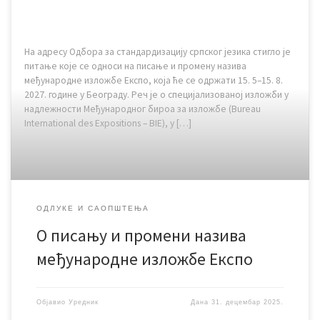
На адресу Одбора за стандардизацију српског језика стигло је
питање које се односи на писање и промену назива
међународне изложбе Експо, која ће се одржати 15. 5–15. 8.
2027. године у Београду. Реч је о специјализованој изложби у
надлежности Међународног бироа за изложбе (Bureau
International des Expositions – BIE), у […]
ОДЛУКЕ И САОПШТЕЊА
О писању и промени назива
међународне изложбе Експо
Објавио
Уредник
Дана
31. децембар 2025.