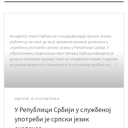
На адресу члана Одбора за стандардизацију српског језика
упућено је питање да ли је ијекавски изговор дозвољен у
службеној употреби српског језика у Републици Србији. У
образложењу подносиоца овог питања Одбору наведено је
да му је приликом пријаве теме на специјалистичким студијама
на једном факултету Универзитета у Београду враћен на […]
ОДЛУКЕ И САОПШТЕЊА
У Републици Србији у службеној
употреби је српски језик